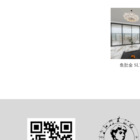
鱼肚金 SL7