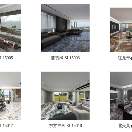
15005
蓝翡翠 SL15003
红龙奇石 
15017
东方神画 SL15018
北美黄石 